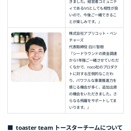
きました。経営者コミュニテ
ィであるIVSとしても相性が良
いので、今後ご一緒できるこ
とが楽しみです。』
株式会社アプリコット・ベン
チャーズ
代表取締役 白川 智樹
『シードラウンドの資金調達
から1年強ご一緒させていただ
くなかで、noco社のプロダク
トに対する圧倒的なこだわ
り、パワフルな事業推進力を
感じる機会が多く、追加出資
の機会をいただきました。さ
らなる飛躍をサポートしてま
いります。』
■ toaster team トースターチームについて