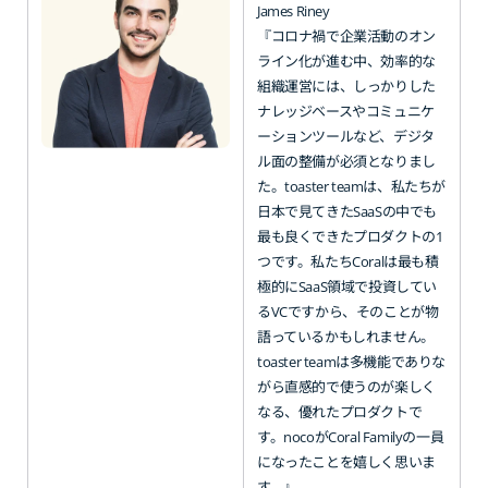
James Riney
『コロナ禍で企業活動のオン
ライン化が進む中、効率的な
組織運営には、しっかりした
ナレッジベースやコミュニケ
ーションツールなど、デジタ
ル面の整備が必須となりまし
た。toaster teamは、私たちが
日本で見てきたSaaSの中でも
最も良くできたプロダクトの1
つです。私たちCoralは最も積
極的にSaaS領域で投資してい
るVCですから、そのことが物
語っているかもしれません。
toaster teamは多機能でありな
がら直感的で使うのが楽しく
なる、優れたプロダクトで
す。nocoがCoral Familyの一員
になったことを嬉しく思いま
す。』